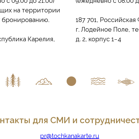
 с 09:00 до 21:00)
(ежедневно с 08:00 д
ющих на территории
у бронированию.
187 701, Российская
г. Лодейное Поле, 
спублика Карелия,
д. 2, корпус 1−4
нтакты для СМИ и сотрудничес
pr@tochkanakarte.ru