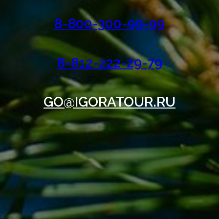
8-800-300-99-99
8-812-222-29-79
GO@IGORATOUR.RU