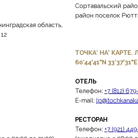
Сортавальский райо
район поселок Рют
нинградская область,
 12
ТОЧКА° НА' КАРТЕ.
60°44'41"N 33°37'31"E
ОТЕЛЬ
Телефон:
+7 (812) 679
E-mail:
lp@tochkanaka
РЕСТОРАН
Телефон:
+7 (921) 44