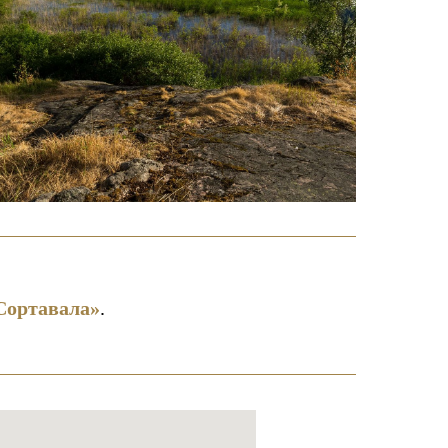
 Сортавала»
.