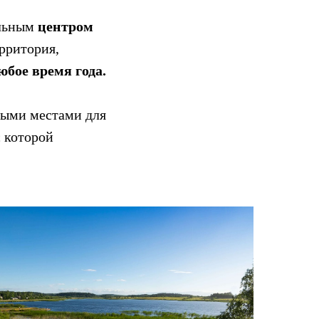
ельным
центром
рритория,
юбое время года.
ными местами для
с которой