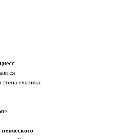
щиеся
чается
я стена ельника,
пе.
 певческого