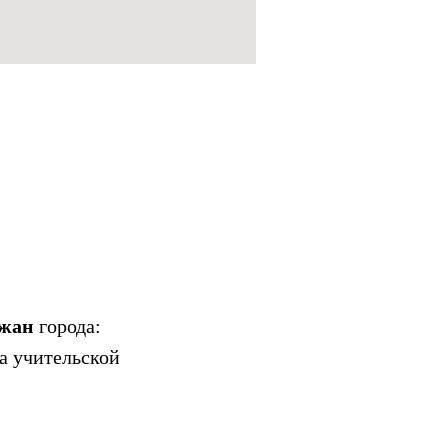
ожан
города:
ра учительской