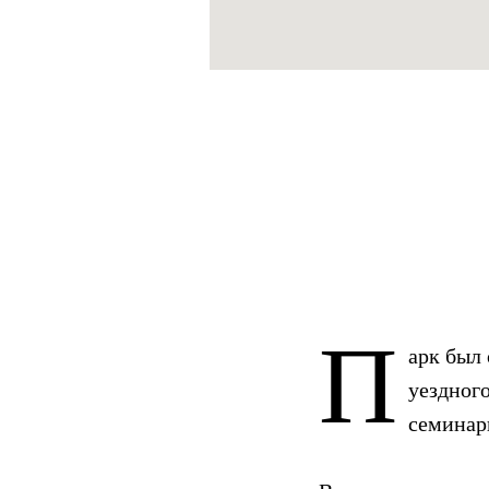
П
арк был 
уездного
семинари