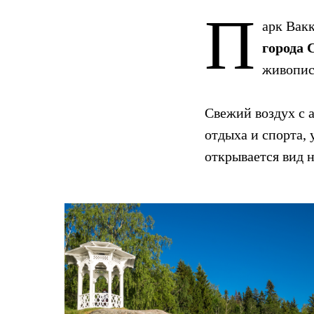
П
арк Вак
города 
живопис
Свежий воздух с 
отдыха и спорта,
открывается вид н