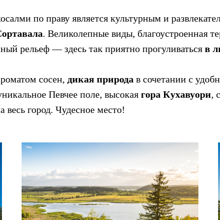
косалми по праву является культурным и развлекат
Сортавала
. Великолепные виды, благоустроенная те
ный рельеф — здесь так приятно прогуливаться
в л
ароматом сосен,
дикая природа
в сочетании с удоб
 уникальное Певчее поле, высокая
гора Кухавуори
, 
а весь город. Чудесное место!