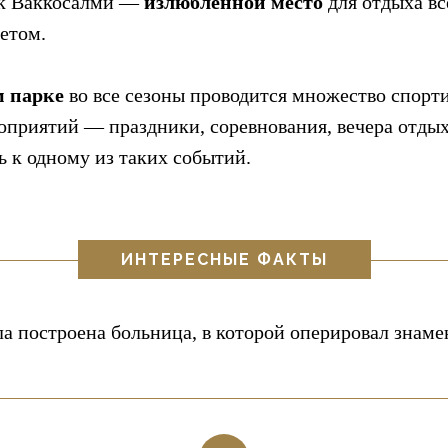
рк Ваккосалми —
излюбленной место
для отдыха вс
летом.
м парке
во все сезоны проводится множество спорт
оприятий — праздники, соревнования, вечера отдых
 к одному из таких событий.
ИНТЕРЕСНЫЕ ФАКТЫ
ла построена больница, в которой оперировал знам