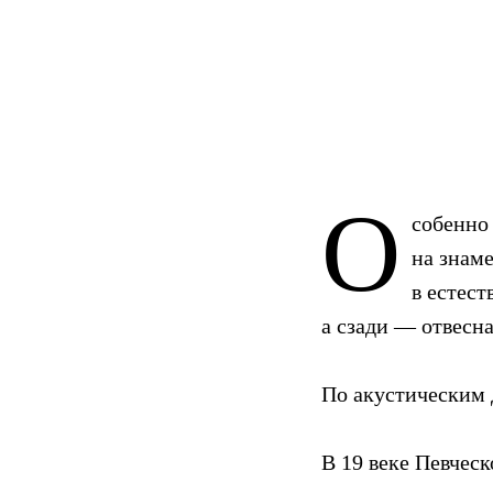
О
собенно
на знам
в естес
а сзади — отвесна
По акустическим
В 19 веке Певчес