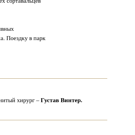
ех сортавальцев
ивных
а. Поездку в парк
енитый хирург –
Густав Винтер.