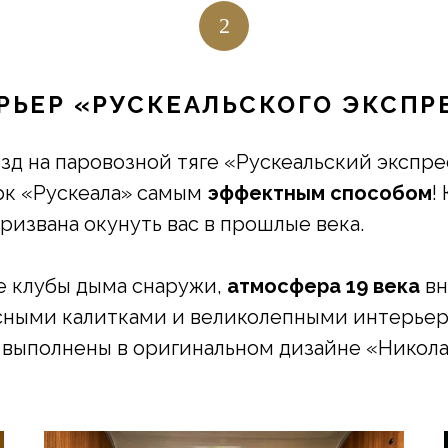
2
РЬЕР «РУСКЕАЛЬСКОГО ЭКСПР
зд на паровозной тяге «Рускеальский экспре
арк «Рускеала» самым
эффектным способом
!
призвана окунуть вас в прошлые века.
е клубы дыма снаружи,
атмосфера 19 века
вн
усными калитками и великолепными интерье
ы выполнены в оригинальном дизайне «Никол