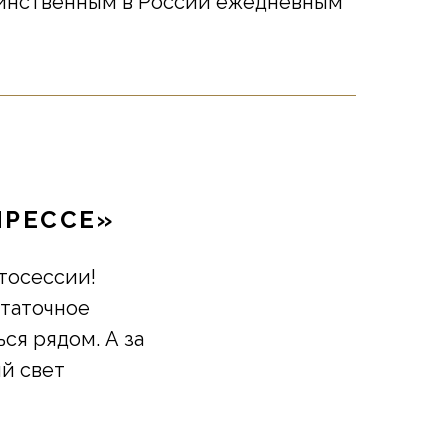
единственным в России ежедневным
ПРЕССЕ»
тосессии!
таточное
ся рядом. А за
й свет