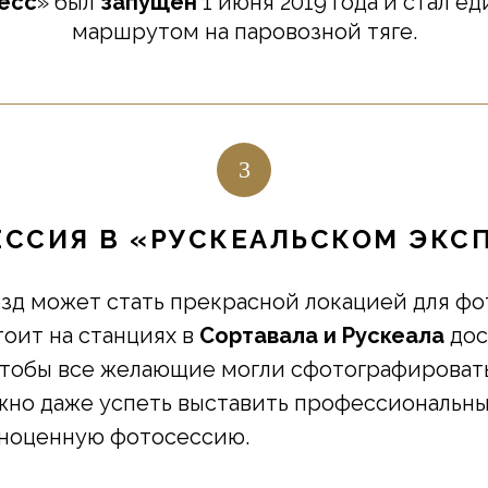
есс
» был
запущен
1 июня 2019 года и стал 
маршрутом на паровозной тяге.
3
ССИЯ В «РУСКЕАЛЬСКОМ ЭКС
зд может стать прекрасной локацией для фо
тоит на станциях в
Сортавала и Рускеала
дос
чтобы все желающие могли сфотографировать
но даже успеть выставить профессиональны
лноценную фотосессию.