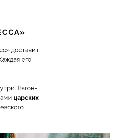
ЕССА»
сс» доставит
 Каждая его
утри. Вагон-
рами
царских
аевского