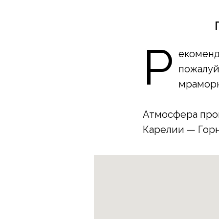
Р
екоменд
пожалуй
мраморн
Атмосфера прош
Карелии — Горн