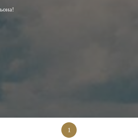
ьона!
1