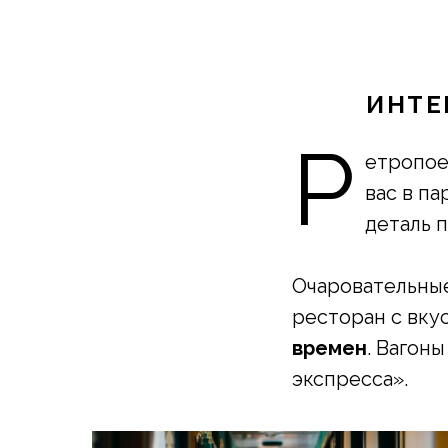
ИНТЕ
Р
етропое
вас в п
деталь 
Очаровательны
ресторан с вк
времен
. Вагон
экспресса».