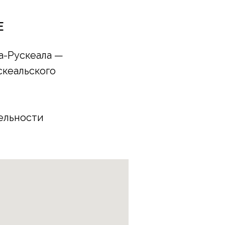
Е
а-Рускеала —
скеальского
ельности