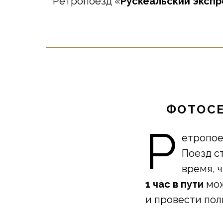
Ретропоезд «
Рускеальский
экспр
ФОТОСЕ
Р
етропое
Поезд с
время, 
1 час в пути
мож
и провести по